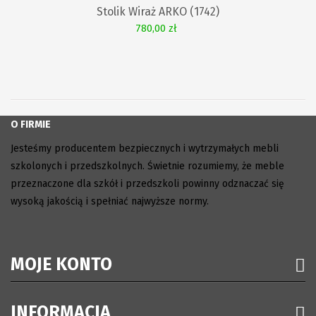
Stolik Wiraż ARKO (1742)
780,00 zł
O FIRMIE
Jesteśmy producentem bezpiecznych i wytrzymałych mebli
szkolonych i przedszkolnych. Świetnie rozumiemy, że meble
przeznaczone dla szkół i przedszkoli powinny odznaczać się
wysoką jakością i spełniać najwyższe normy.
MOJE KONTO
INFORMACJA