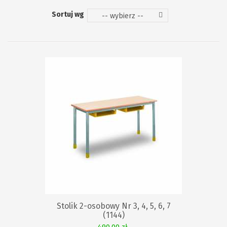
Sortuj wg
-- wybierz --
KOSZYKA
Stolik 2-osobowy Nr 3, 4, 5, 6, 7
(1144)