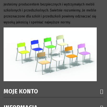
Jesteśmy producentem bezpiecznych i wytrzymałych mebli
szkolonych i przedszkolnych. Świetnie rozumiemy, że meble
przeznaczone dla szkół i przedszkoli powinny odznaczać się
wysoką jakością i spełniać najwyższe normy.
MOJE KONTO