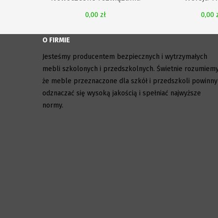
0,00 zł
0,00 
O FIRMIE
Jesteśmy producentem bezpiecznych i wytrzymałych
mebli szkolonych i przedszkolnych. Świetnie rozumiemy
że meble przeznaczone dla szkół i przedszkoli powinny
odznaczać się wysoką jakością i spełniać najwyższe
normy.