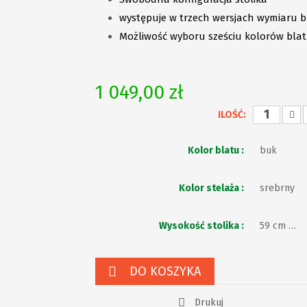
występuje w trzech wersjach wymiaru 
Możliwość wyboru sześciu kolorów bla
1 049,00 zł
ILOŚĆ:
Kolor blatu :
buk
Kolor stelaża :
srebrny
Wysokość stolika :
59 cm - nr
DO KOSZYKA
Drukuj