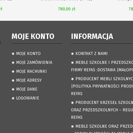
zł
780,00 zł
78
MOJE KONTO
INFORMACJA
,
MOJE KONTO
KONTAKT Z NAMI
.
.
MOJE ZAMÓWIENIA
MEBLE SZKOLNE I PRZEDSZK
.
.
FIRMY REFAS :DOSTAWA |MAŁOP
MOJE RACHUNKI
.
PRODUCENT MEBLI SZKOLNY
MOJE ADRESY
.
.
|POLITYKA PRYWATNOŚCI PROD
MOJE DANE
.
REFAS
LOGOWANIE
.
PRODUCENT KRZESEŁ SZKOL
.
ORAZ PRZEDSZKOLNYCH – REG
REFAS
MEBLE SZKOLNE ORAZ PRZE
.