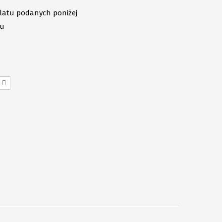
blatu podanych poniżej
tu
 3