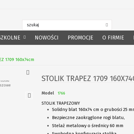
SZKOLNE
NOWOŚCI
PROMOCJE
O FIRMIE
PEZ 1709 160x74cm
STOLIK TRAPEZ 1709 160X7
Model
1766
STOLIK TRAPEZOWY
Solidny blat 160x74 cm o grubości 25 
Bezpieczne zaokrąglone rogi blatu,
Stelaż metalowy o średnicy 60 mm
Swobodna konfiguracja stolika