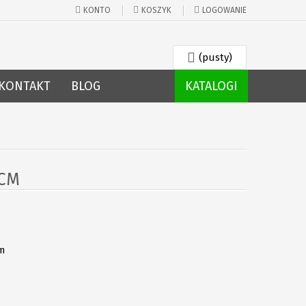
KONTO
KOSZYK
LOGOWANIE
(pusty)
KONTAKT
BLOG
KATALOGI
4CM
mm