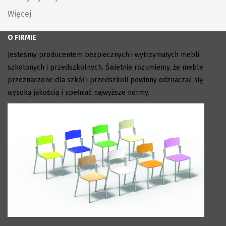
Więcej
O FIRMIE
Jesteśmy producentem bezpiecznych i wytrzymałych mebli
szkolonych i przedszkolnych. Świetnie rozumiemy, że meble
przeznaczone dla szkół i przedszkoli powinny odznaczać się
wysoką jakością i spełniać najwyższe normy.