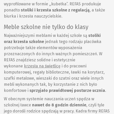
wyprofilowane w formie ,,kubełka’’. REFAS produkuje
ponadto
stoliki i krzesła szkolne z regulacją
, a także
biurka i krzesła nauczycielskie.
Meble szkolne nie tylko do klasy
Najważniejszymi meblami w każdej szkole są
stoliki
oraz krzesła szkolne
jednak tego rodzaju placówka
potrzebuje także elementów wyposażenia
przeznaczonych do innych ważnych pomieszczeń. W
REFAS znajdziesz solidne i estetycznie
wykonane
krzesła na świetlicę
i do pracowni
komputerowej, regały biblioteczne, ławki na korytarz,
szafki metalowe, wieszaki do szatni oraz wiele innych
mebli wykonanych tak, by korzystanie z nich było
komfortowe i
sprzyjało prawidłowej posturze ucznia
.
W obecnym systemie nauczania uczeń spędza w
szkolnej ławce
nawet do 8 godzin dziennie
, czyli tyle
jego dorośli rodzice spędzają w pracy. Kadra firmy REFAS