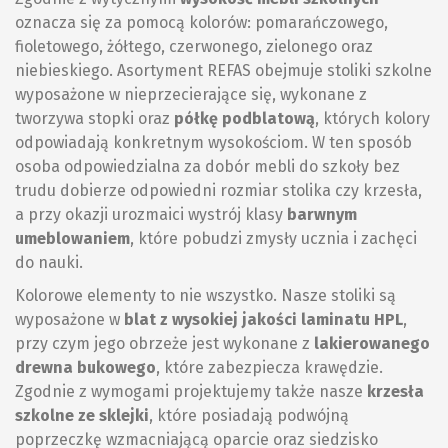
oznacza się za pomocą kolorów: pomarańczowego,
fioletowego, żółtego, czerwonego, zielonego oraz
niebieskiego. Asortyment REFAS obejmuje
stoliki szkolne
wyposażone w nieprzecierające się, wykonane z
tworzywa stopki oraz
półkę podblatową
, których kolory
odpowiadają konkretnym wysokościom. W ten sposób
osoba odpowiedzialna za dobór mebli do szkoły bez
trudu dobierze odpowiedni rozmiar stolika czy krzesła,
a przy okazji urozmaici wystrój klasy
barwnym
umeblowaniem
, które pobudzi zmysły ucznia i zachęci
do nauki.
Kolorowe elementy to nie wszystko. Nasze stoliki są
wyposażone w
blat z wysokiej jakości laminatu HPL
,
przy czym jego obrzeże jest wykonane z
lakierowanego
drewna bukowego
, które zabezpiecza krawędzie.
Zgodnie z wymogami projektujemy także nasze
krzesła
szkolne ze sklejki
, które posiadają podwójną
poprzeczkę wzmacniającą oparcie oraz siedzisko