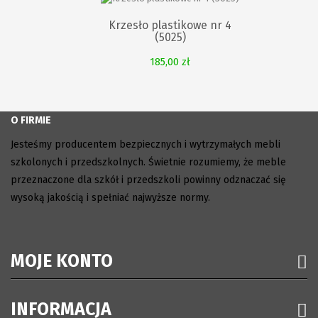
Krzesło plastikowe nr 4
(5025)
185,00 zł
O FIRMIE
Jesteśmy producentem bezpiecznych i wytrzymałych mebli
szkolonych i przedszkolnych. Świetnie rozumiemy, że meble
przeznaczone dla szkół i przedszkoli powinny odznaczać się
wysoką jakością i spełniać najwyższe normy.
MOJE KONTO
INFORMACJA