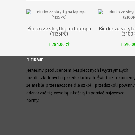
Biurko ze skrytką na laptopa
Biurko ze skryt
(1135PC)
(2100
1 284,00 zł
1 590,0
O FIRMIE
Jesteśmy producentem bezpiecznych i wytrzymałych
mebli szkolonych i przedszkolnych. Świetnie rozumiemy
że meble przeznaczone dla szkół i przedszkoli powinny
odznaczać się wysoką jakością i spełniać najwyższe
normy.