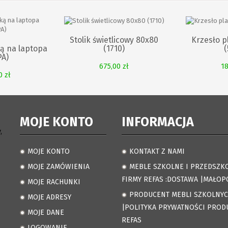
Stolik świetlicowy 80x80
Krzesło p
(1710)
(
ką na laptopa
PA)
675,00 zł
18
0 zł
MOJE KONTO
INFORMACJA
,
MOJE KONTO
KONTAKT Z NAMI
.
.
MOJE ZAMÓWIENIA
MEBLE SZKOLNE I PRZEDSZK
.
.
FIRMY REFAS :DOSTAWA |MAŁOP
MOJE RACHUNKI
.
PRODUCENT MEBLI SZKOLNY
MOJE ADRESY
.
.
|POLITYKA PRYWATNOŚCI PROD
MOJE DANE
.
REFAS
LOGOWANIE