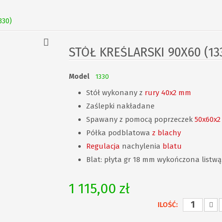
330)
STÓŁ KREŚLARSKI 90X60 (13
Model
1330
Stół wykonany z
rury 40x2 mm
Zaślepki nakładane
Spawany z pomocą poprzeczek
50x60x
Półka podblatowa
z blachy
Regulacja
nachylenia
blatu
Blat: płyta gr 18 mm wykończona listw
1 115,00 zł
ILOŚĆ: