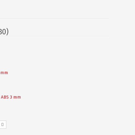
30)
2 mm
ą
ABS 3 mm