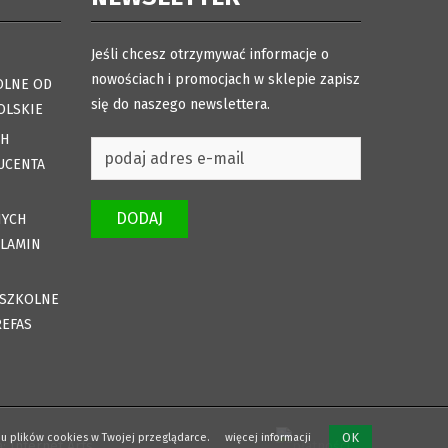
Jeśli chcesz otrzymywać informacje o
nowościach i promocjach w sklepie zapisz
OLNE OD
się do naszego newslettera.
OLSKIE
CH
UCENTA
DODAJ
NYCH
ULAMIN
DSZKOLNE
REFAS
OK
tępu plików cookies w Twojej przeglądarce.
więcej informacji
a:
Internet Arts