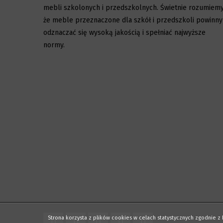
mebli szkolonych i przedszkolnych. Świetnie rozumiemy
że meble przeznaczone dla szkół i przedszkoli powinny
odznaczać się wysoką jakością i spełniać najwyższe
normy.
Strona korzysta z plików cookies w celach statystycznych zgodnie 