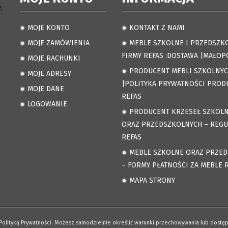
,
MOJE KONTO
KONTAKT Z NAMI
.
.
MOJE ZAMÓWIENIA
MEBLE SZKOLNE I PRZEDSZK
.
.
FIRMY REFAS :DOSTAWA |MAŁOP
MOJE RACHUNKI
.
PRODUCENT MEBLI SZKOLNY
MOJE ADRESY
.
.
|POLITYKA PRYWATNOŚCI PROD
MOJE DANE
.
REFAS
LOGOWANIE
.
PRODUCENT KRZESEŁ SZKOL
.
ORAZ PRZEDSZKOLNYCH – REG
REFAS
MEBLE SZKOLNE ORAZ PRZE
.
– FORMY PŁATNOŚCI ZA MEBLE 
MAPA STRONY
.
z Polityką Prywatności. Możesz samodzielnie określić warunki przechowywania lub dos
© Copyright 2016 by Refas Meble. All Rights Reserved. Realizacj