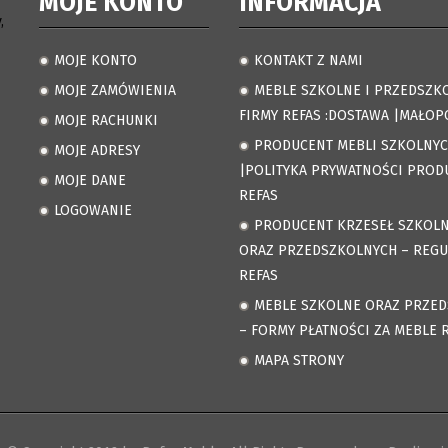
MOJE KONTO
INFORMACJA
,
MOJE KONTO
KONTAKT Z NAMI
.
.
MOJE ZAMÓWIENIA
MEBLE SZKOLNE I PRZEDSZK
.
.
FIRMY REFAS :DOSTAWA |MAŁOP
MOJE RACHUNKI
.
PRODUCENT MEBLI SZKOLNY
MOJE ADRESY
.
.
|POLITYKA PRYWATNOŚCI PROD
MOJE DANE
.
REFAS
LOGOWANIE
.
PRODUCENT KRZESEŁ SZKOL
.
ORAZ PRZEDSZKOLNYCH – REG
REFAS
MEBLE SZKOLNE ORAZ PRZE
.
– FORMY PŁATNOŚCI ZA MEBLE 
MAPA STRONY
.