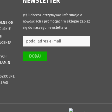
NEWSLETTER
Jeśli chcesz otrzymywać informacje o
nowościach i promocjach w sklepie zapisz
OLNE OD
się do naszego newslettera.
OLSKIE
CH
UCENTA
DODAJ
NYCH
ULAMIN
DSZKOLNE
REFAS