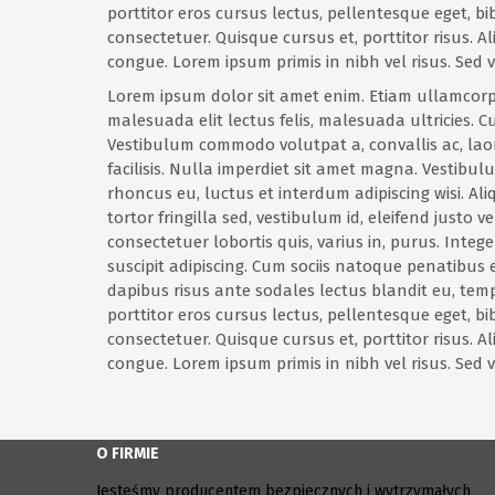
porttitor eros cursus lectus, pellentesque eget, 
consectetuer. Quisque cursus et, porttitor risus
congue. Lorem ipsum primis in nibh vel risus. Sed v
Lorem ipsum dolor sit amet enim. Etiam ullamcorp
malesuada elit lectus felis, malesuada ultricies. Cu
Vestibulum commodo volutpat a, convallis ac, lao
facilisis. Nulla imperdiet sit amet magna. Vestibu
rhoncus eu, luctus et interdum adipiscing wisi. A
tortor fringilla sed, vestibulum id, eleifend justo
consectetuer lobortis quis, varius in, purus. Integ
suscipit adipiscing. Cum sociis natoque penatibus et
dapibus risus ante sodales lectus blandit eu, tempo
porttitor eros cursus lectus, pellentesque eget, 
consectetuer. Quisque cursus et, porttitor risus
congue. Lorem ipsum primis in nibh vel risus. Sed v
O FIRMIE
Jesteśmy producentem bezpiecznych i wytrzymałych